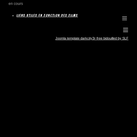
en cours
≡
Liens utiles en fonction des films
≡
Joomla template darkcity3r-free bidouilled by SLF