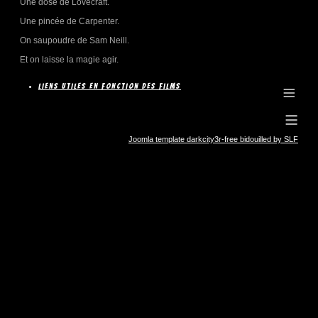
Une dose de Lovecraft.
Une pincée de Carpenter.
On saupoudre de Sam Neill.
Et on laisse la magie agir.
≡
Liens utiles en fonction des films
≡
Joomla template darkcity3r-free bidouilled by SLF