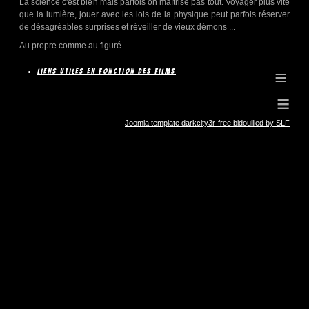
La science c'est bien mais parfois on maîtrise pas tout. Voyager plus vite
que la lumière, jouer avec les lois de la physique peut parfois réserver
de désagréables surprises et réveiller de vieux démons ...
Au propre comme au figuré.
≡
Liens utiles en fonction des films
≡
Joomla template darkcity3r-free bidouilled by SLF